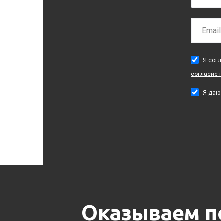
Я сог
согласие 
Я да
Оказываем по