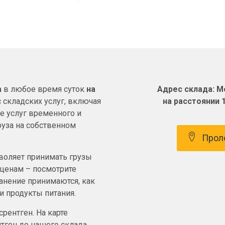
а
в любое время суток
на
Адрес склада: Мо
 складских услуг, включая
на расстоянии 
ие услуг временного и
руза на собственном
Прол
воляет принимать грузы
 ценам – посмотрите
ранение принимаются, как
 и продукты питания.
срентген. На карте
тген до нашего склада.