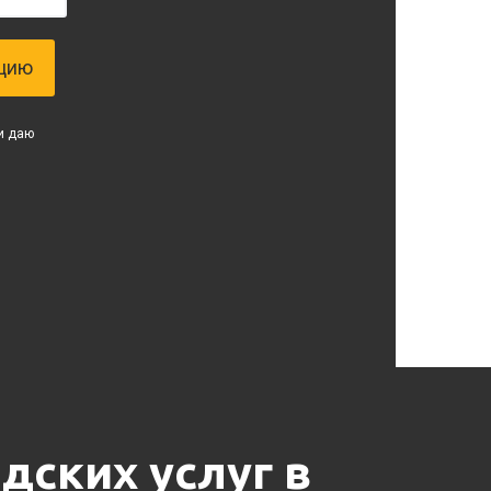
ацию
и даю
дских услуг в